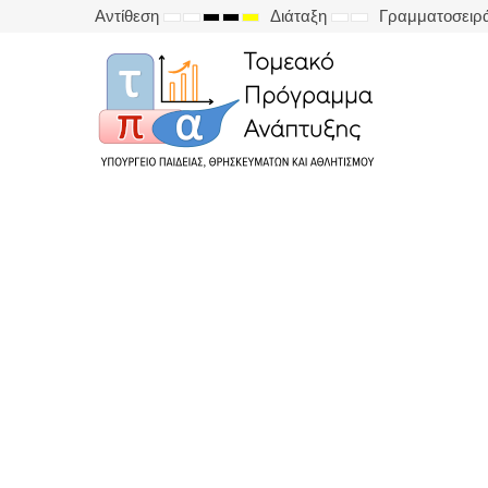
Αντίθεση
Διάταξη
Γραμματοσειρ
DEFAULT
NIGHT
HIGH
HIGH
HIGH
FIXED
WIDE
MODE
MODE
CONTRAST
CONTRAST
CONTRAST
LAYOUT
LAYOUT
BLACK
BLACK
YELLOW
WHITE
YELLOW
BLACK
MODE
MODE
MODE