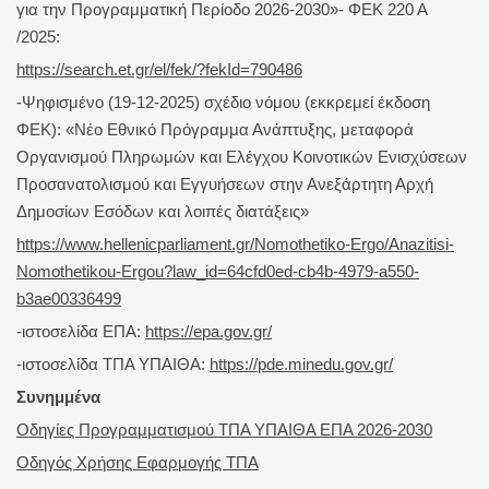
για την Προγραμματική Περίοδο 2026-2030»- ΦΕΚ 220 Α
/2025:
https://search.et.gr/el/fek/?fekId=790486
-Ψηφισμένο (19-12-2025) σχέδιο νόμου (εκκρεμεί έκδοση
ΦΕΚ): «Νέο Εθνικό Πρόγραμμα Ανάπτυξης, μεταφορά
Οργανισμού Πληρωμών και Ελέγχου Κοινοτικών Ενισχύσεων
Προσανατολισμού και Εγγυήσεων στην Ανεξάρτητη Αρχή
Δημοσίων Εσόδων και λοιπές διατάξεις»
https://www.hellenicparliament.gr/Nomothetiko-Ergo/Anazitisi-
Nomothetikou-Ergou?law_id=64cfd0ed-cb4b-4979-a550-
b3ae00336499
-ιστοσελίδα ΕΠΑ:
https://epa.gov.gr/
-ιστοσελίδα ΤΠΑ ΥΠΑΙΘΑ:
https://pde.minedu.gov.gr/
Συνημμένα
Οδηγίες Προγραμματισμού ΤΠΑ ΥΠΑΙΘΑ ΕΠΑ 2026-2030
Οδηγός Χρήσης Εφαρμογής ΤΠΑ