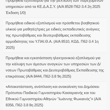
Προμήθεια εξοπλισμού για την βελτίωση των παρεχόμενων
υπηρεσιών από τα ΚΕ.Δ.Α.Σ.Υ. (Α/Α 8528 Π62-3.4 2η 2025
Έκδοση 1/0)
Προμήθεια ειδικού εξοπλισμού και πρόσθετου βοηθητικού
υλικού για μαθητές/τριες με ειδικές εκπαιδευτικές ανάγκες
της πρωτοβάθμιας και δευτεροβάθμιας εκπαίδευσης
αρμοδιότητας του Υ.ΠΑΙ.Θ.Α. (Α/Α 8510, ΚΩΔ. Π62-3.4 1η
2025)
Προμήθεια και εγκατάσταση ηλεκτρονικού εξοπλισμού για
την κάλυψη των άμεσων αναγκών των υπηρεσιών των Δ/
νσεων Πρωτοβάθμιας και Δευτεροβάθμιας Εκπαίδευσης της
επικράτειας (Α/Α 8444, Π62-3.8 9η 2025)
«Αποκατάσταση, ανάπλαση και ανακαίνιση του Δημόσιου
Πρότυπου Παιδικού Γυμναστηρίου Καισαριανής και του
Εθνικού Γυμναστηρίου Αθηνών "Ιωάννης Φωκιανός"» (Α/Α
8356, Π62-3.8 8η 2025)