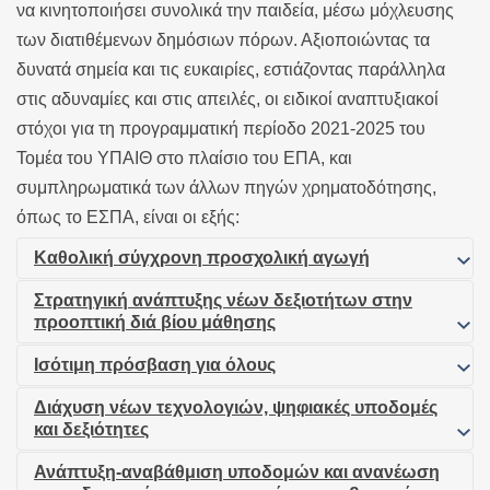
να κινητοποιήσει συνολικά την παιδεία, μέσω μόχλευσης
των διατιθέμενων δημόσιων πόρων. Αξιοποιώντας τα
δυνατά σημεία και τις ευκαιρίες, εστιάζοντας παράλληλα
στις αδυναμίες και στις απειλές, οι ειδικοί αναπτυξιακοί
στόχοι για τη προγραμματική περίοδο 2021-2025 του
Τομέα του ΥΠΑΙΘ στο πλαίσιο του ΕΠΑ, και
συμπληρωματικά των άλλων πηγών χρηματοδότησης,
όπως το ΕΣΠΑ, είναι οι εξής:
Καθολική σύγχρονη προσχολική αγωγή
Στρατηγική ανάπτυξης νέων δεξιοτήτων στην
Η συμμετοχή στην προσχολική εκπαίδευση συμβάλλει
προοπτική διά βίου μάθησης
στη βελτίωση των εκπαιδευτικών αποτελεσμάτων και
Ισότιμη πρόσβαση για όλους
ενισχύει την κοινωνική συνοχή. Η προσχολική
Η επένδυση στις σύγχρονες γνώσεις και δεξιότητες
εκπαίδευση και φροντίδα αποτελεί το θεμέλιο των
Διάχυση νέων τεχνολογιών, ψηφιακές υποδομές
των νέων και των ενηλίκων, και η αντιμετώπιση της
Η εξασφάλιση ίσων ευκαιριών στην εκπαίδευση, στην
και δεξιότητες
συστημάτων εκπαίδευσης και κατάρτισης και
σημερινής αναντιστοιχίας τους με τις διαρκώς
κατάρτιση και στη διά βίου μάθηση ανεξαρτήτως
αναπόσπαστο μέρος της εκπαιδευτικής αλληλουχίας.
μεταβαλλόμενες ανάγκες και συνθήκες στην οικονομία
Ανάπτυξη-αναβάθμιση υποδομών και ανανέωση
κοινωνικής ή οικονομικής προέλευσης και η άμβλυνση
Ο ραγδαίος μετασχηματισμός της τεχνολογίας και της