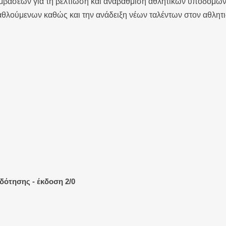
μβάσεων για τη βελτίωση και αναβάθμιση αθλητικών υποδομών
αθλούμενων καθώς και την ανάδειξη νέων ταλέντων στον αθλητ
ότησης - έκδοση 2/0