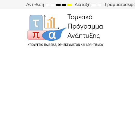
Αντίθεση
Διάταξη
Γραμματοσειρ
DEFAULT
NIGHT
HIGH
HIGH
HIGH
FIXED
WIDE
MODE
MODE
CONTRAST
CONTRAST
CONTRAST
LAYOUT
LAYOUT
BLACK
BLACK
YELLOW
WHITE
YELLOW
BLACK
MODE
MODE
MODE