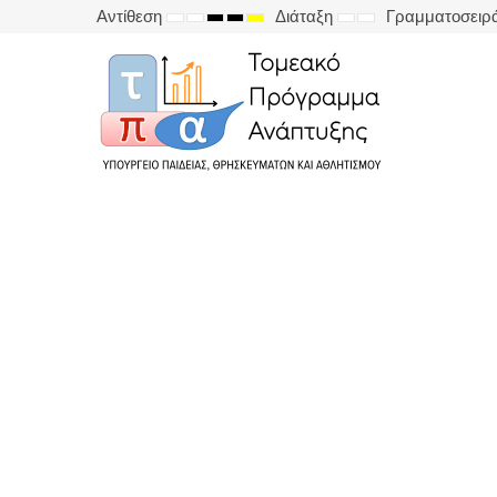
Αντίθεση
Διάταξη
Γραμματοσειρ
DEFAULT
NIGHT
HIGH
HIGH
HIGH
FIXED
WIDE
MODE
MODE
CONTRAST
CONTRAST
CONTRAST
LAYOUT
LAYOUT
BLACK
BLACK
YELLOW
WHITE
YELLOW
BLACK
MODE
MODE
MODE