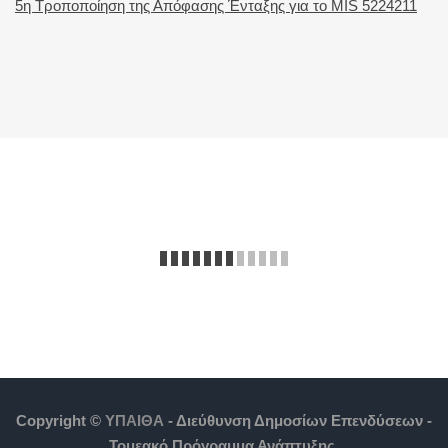
5η Τροποποίηση της Απόφασης Ένταξης για το MIS 5224211
Copyright ©
ΥΠΑΙΘΑ
- Διεύθυνση Δημοσίων Επενδύσεων -
Τομεακό Πρόγραμμα Ανάπτυξης