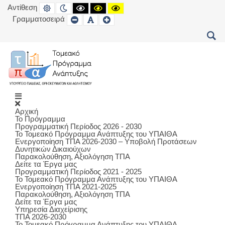
Αντίθεση
DEFAULT
NIGHT
HIGH
HIGH
HIGH
MODE
MODE
CONTRAST
CONTRAST
CONTRAST
Γραμματοσειρά
SET
SET
SET
BLACK
BLACK
YELLOW
SMALLER
DEFAULT
LARGER
WHITE
YELLOW
BLACK
FONT
FONT
FONT
MODE
MODE
MODE
Αρχική
Το Πρόγραμμα
Προγραμματική Περίοδος 2026 - 2030
Το Τομεακό Πρόγραμμα Ανάπτυξης του ΥΠΑΙΘΑ
Ενεργοποίηση ΤΠΑ 2026-2030 – Υποβολή Προτάσεων
Δυνητικών Δικαιούχων
Παρακολούθηση, Αξιολόγηση ΤΠΑ
Δείτε τα Έργα μας
Προγραμματική Περίοδος 2021 - 2025
Το Τομεακό Πρόγραμμα Ανάπτυξης του ΥΠΑΙΘΑ
Ενεργοποίηση ΤΠΑ 2021-2025
Παρακολούθηση, Αξιολόγηση ΤΠΑ
Δείτε τα Έργα μας
Υπηρεσία Διαχείρισης
ΤΠΑ 2026-2030
Το Τομεακό Πρόγραμμα Ανάπτυξης του ΥΠΑΙΘΑ